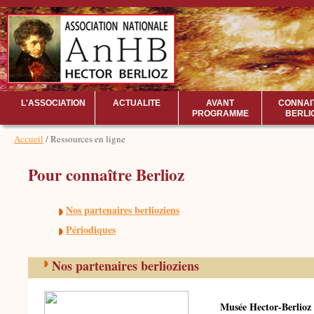
L'ASSOCIATION
ACTUALITE
AVANT
CONNAI
PROGRAMME
BERLI
Accueil
/ Ressources en ligne
Pour connaître Berlioz
Nos partenaires berlioziens
Périodiques
Nos partenaires berlioziens
Musée Hector-Berlioz