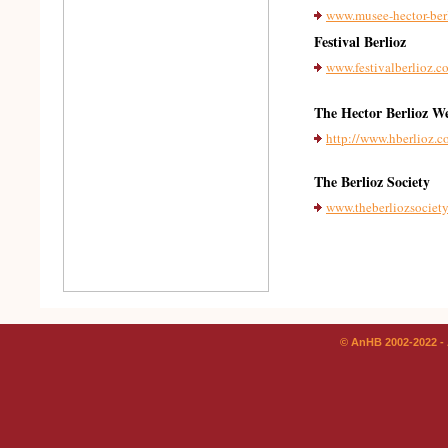
www.musee-hector-berl
Festival Berlioz
www.festivalberlioz.c
The Hector Berlioz We
http://www.hberlioz.c
The Berlioz Society
www.theberliozsociety
© AnHB 2002-2022 - 