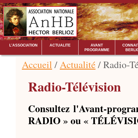
L'ASSOCIATION
ACTUALITE
AVANT
CONNAI
PROGRAMME
BERLI
Accueil
/
Actualité
/ Radio-Té
Radio-Télévision
Consultez l'Avant-progr
RADIO
»
ou
«
TÉLÉVIS