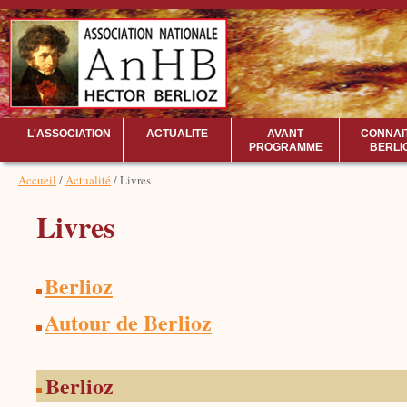
L'ASSOCIATION
ACTUALITE
AVANT
CONNAI
PROGRAMME
BERLI
Accueil
/
Actualité
/ Livres
Livres
Berlioz
Autour de Berlioz
Berlioz