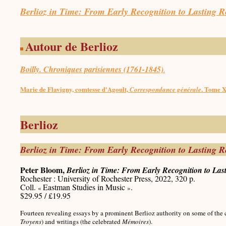
Berlioz in Time: From Early Recognition to Lasting 
Autour de Berlioz
Boilly. Chroniques parisiennes (1761-1845)
.
Marie de Flavigny, comtesse d'Agoult,
. Tome X
Correspondance générale
Berlioz
Berlioz in Time: From Early Recognition to Lasting 
Peter Bloom,
Berlioz in Time: From Early Recognition to La
Rochester : University of Rochester Press, 2022, 320 p.
Coll.
Eastman Studies in Music
.
«
»
$29.95 / £19.95
Fourteen revealing essays by a prominent Berlioz authority on some of the
Troyens
) and writings (the celebrated
Mémoires
).