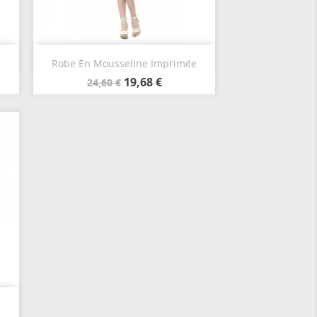
Aperçu rapide

Robe En Mousseline Imprimée
Vert
Jaune
19,68 €
24,60 €