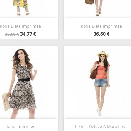
Aperçu rapide
Aperçu rapide


Robe D'été Imprimée
Robe D'été Imprimée
Noir
Orange
Bleu
Jaune
Blanc
Jaune
34,77 €
36,60 €
36,60 €
Aperçu rapide
Aperçu rapide


Robe Imprimée
T-Shirt Délavé À Manches...