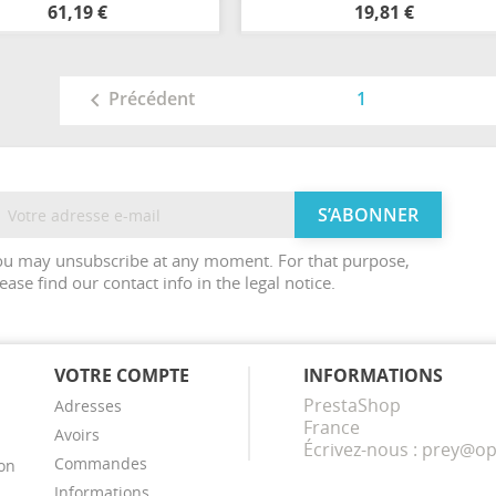
Beige
Rose
Orange
Bleu
61,19 €
19,81 €
1
Précédent

ou may unsubscribe at any moment. For that purpose,
ease find our contact info in the legal notice.
VOTRE COMPTE
INFORMATIONS
PrestaShop
Adresses
France
Avoirs
Écrivez-nous :
prey@op
Commandes
ion
Informations