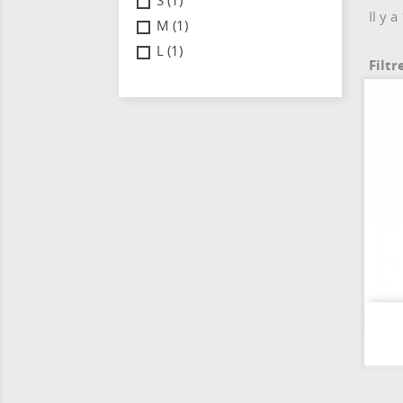
S
(1)
Il y a
M
(1)
L
(1)
Filtr