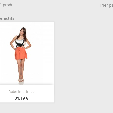
 1 produit.
Trier pa
es actifs
Aperçu rapide

Robe Imprimée
Orange
31,19 €