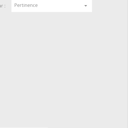
Pertinence

r :