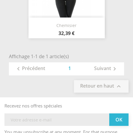
Chemisier
32,39 €
Affichage 1-1 de 1 article(s)
1
Précédent
Suivant


Retour en haut

Recevez nos offres spéciales
You may unsubscribe at any moment. For that purpose,