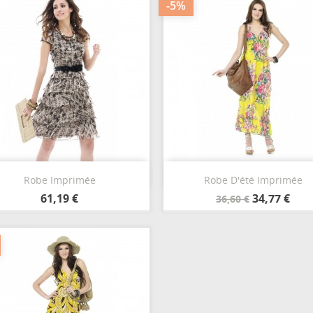
-5%
Aperçu rapide
Aperçu rapide


Robe Imprimée
Robe D'été Imprimée
Beige
Rose
Noir
Orange
Bleu
Jaun
61,19 €
34,77 €
36,60 €