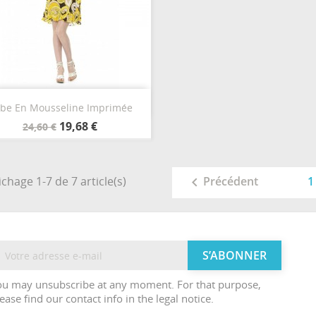
Aperçu rapide

be En Mousseline Imprimée
Vert
Jaune
19,68 €
24,60 €
ichage 1-7 de 7 article(s)
1
Précédent

ou may unsubscribe at any moment. For that purpose,
ease find our contact info in the legal notice.