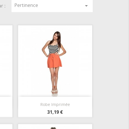
Pertinence

r :
Aperçu rapide

Robe Imprimée
Orange
31,19 €