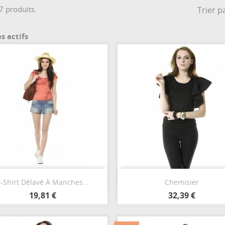
 7 produits.
Trier pa
es actifs
Aperçu rapide
Aperçu rapide


-Shirt Délavé À Manches...
Chemisier
Orange
Bleu
Blanc
Noir
19,81 €
32,39 €