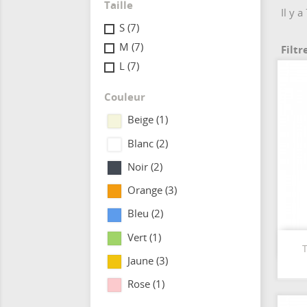
Taille
Il y a
S
(7)
M
(7)
Filtr
L
(7)
Couleur
Beige
(1)
Blanc
(2)
Noir
(2)
Orange
(3)
Bleu
(2)
Vert
(1)
T
Jaune
(3)
Rose
(1)